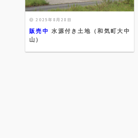
2025年8月28日
販売中 水源付き土地（和気町大中山）"
width="520" height="300" />
販売中
水源付き土地（和気町大中
山）