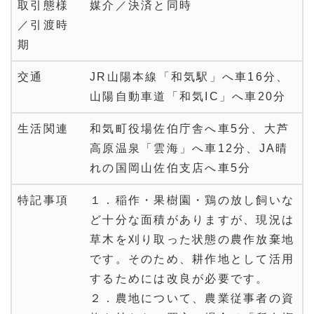
取引態様
媒介／決済と同時
／引渡時
期
交通
JR山陽本線「和気駅」へ車16分、
山陽自動車道「和気IC」へ車20分
生活関連
和気町役場佐伯庁舎へ車5分、大芦
高原温泉「雲海」へ車12分、JA晴
れの国岡山佐伯支店へ車5分
特記事項
１．稲作・果樹園・鶏の放し飼いな
ど十分な面積がありますが、現況は
草木を刈り取った状態の農作放棄地
です。そのため、耕作地として活用
するためには改良が必要です。
２．農地について、農業従事者の資