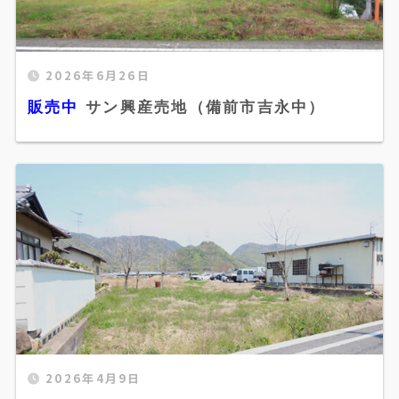
2026年6月26日
販売中 サン興産売地（備前市吉永中）"
販売中
サン興産売地（備前市吉永中）
width="520" height="300" />
2026年4月9日
販売中 井上売地（備前市福田）" width="520"