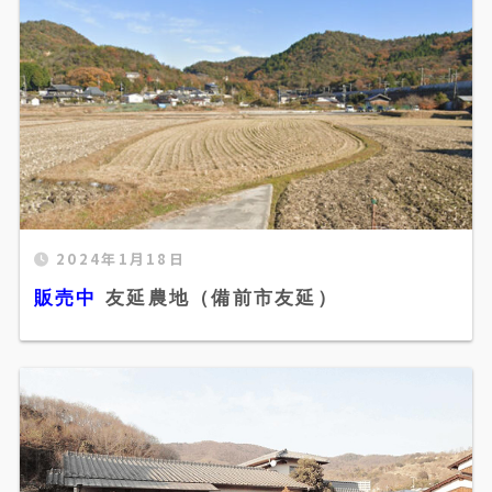
2024年1月18日
販売中 友延農地（備前市友延）" width="520"
販売中
友延農地（備前市友延）
height="300" />