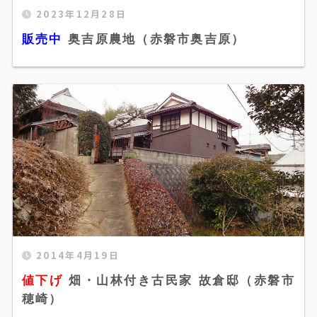
2023年12月28日
販売中 奥吉原農地（赤磐市奥吉原）"
販売中
奥吉原農地（赤磐市奥吉原）
width="520" height="300" />
値下げ 畑・山林付き古民家 故倉邸（赤磐市穂
2014年4月19日
崎）" width="520" height="300" />
値下げ
畑・山林付き古民家 故倉邸（赤磐市
穂崎）