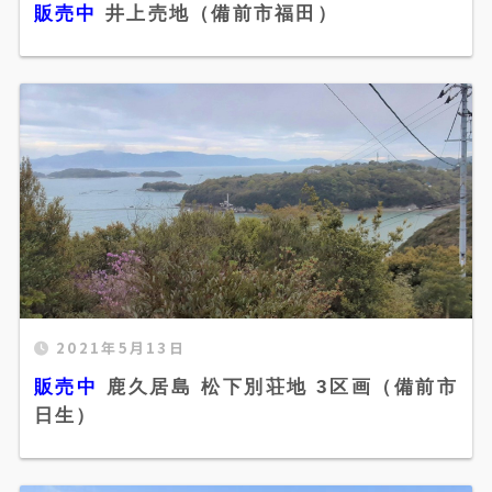
販売中
井上売地（備前市福田）
height="300" />
販売中 鹿久居島 松下別荘地 3区画（備前市日
2021年5月13日
生）" width="520" height="300" />
販売中
鹿久居島 松下別荘地 3区画（備前市
日生）