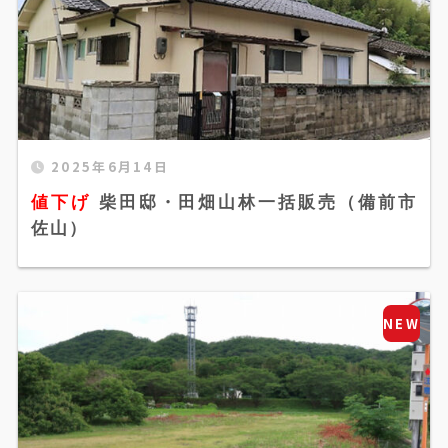
2025年6月14日
値下げ 柴田邸・田畑山林一括販売（備前市佐
値下げ
柴田邸・田畑山林一括販売（備前市
山）" width="520" height="300" />
佐山）
NEW