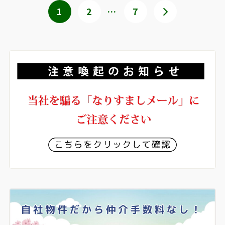
1
2
…
7