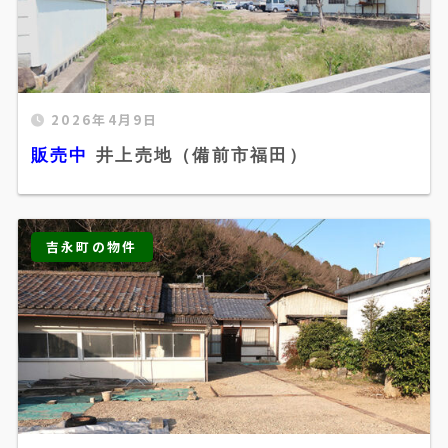
2026年4月9日
販売中 井上売地（備前市福田）" width="520"
販売中
井上売地（備前市福田）
height="300" />
吉永町の物件