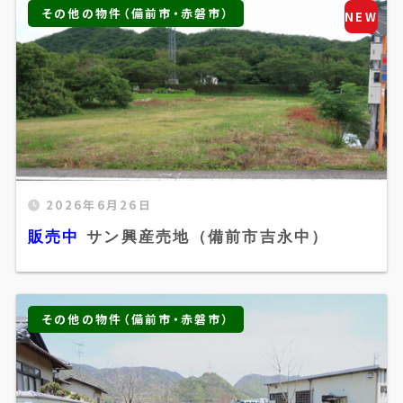
その他の物件（備前市・赤磐市）
NEW
2026年6月26日
販売中 サン興産売地（備前市吉永中）"
販売中
サン興産売地（備前市吉永中）
width="520" height="300" />
その他の物件（備前市・赤磐市）