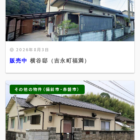
2026年8月3日
販売中 横谷邸（吉永町福満）" width="520"
販売中
横谷邸（吉永町福満）
height="300" />
その他の物件（備前市・赤磐市）