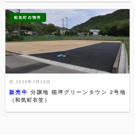
和気町の物件
2026年3月16日
販売中 分譲地 稲坪グリーンタウン 2号地（和気
販売中
分譲地 稲坪グリーンタウン 2号地
町衣笠）" width="520" height="300" />
（和気町衣笠）