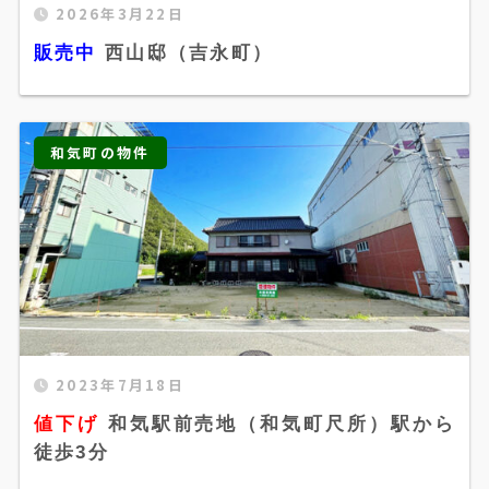
2026年3月22日
販売中 西山邸（吉永町）" width="520"
販売中
西山邸（吉永町）
height="300" />
和気町の物件
2023年7月18日
値下げ 和気駅前売地（和気町尺所）駅から徒歩3
値下げ
和気駅前売地（和気町尺所）駅から
分" width="520" height="300" />
徒歩3分