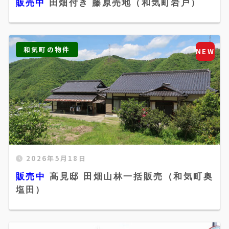
販売中
田畑付き 藤原売地（和気町岩戸）
width="520" height="300" />
和気町の物件
NEW
2026年5月18日
販売中 髙見邸 田畑山林一括販売（和気町奥塩
販売中
髙見邸 田畑山林一括販売（和気町奥
田）" width="520" height="300" />
塩田）