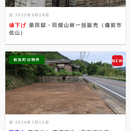
2025年6月14日
値下げ 柴田邸・田畑山林一括販売（備前市佐
値下げ
柴田邸・田畑山林一括販売（備前市
山）" width="520" height="300" />
佐山）
和気町の物件
NEW
2026年7月13日
販売中 田畑付き 藤原売地（和気町岩戸）"