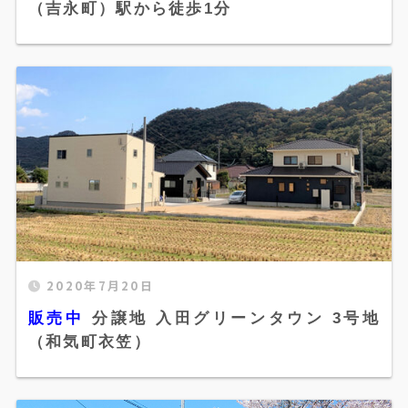
（吉永町）駅から徒歩1分
height="300" />
2020年7月20日
販売中 分譲地 入田グリーンタウン 3号地（和気
販売中
分譲地 入田グリーンタウン 3号地
町衣笠）" width="520" height="300" />
（和気町衣笠）