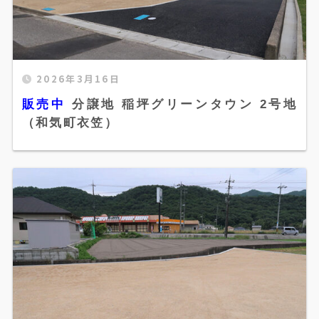
2026年3月16日
販売中 分譲地 稲坪グリーンタウン 2号地（和気
販売中
分譲地 稲坪グリーンタウン 2号地
町衣笠）" width="520" height="300" />
（和気町衣笠）