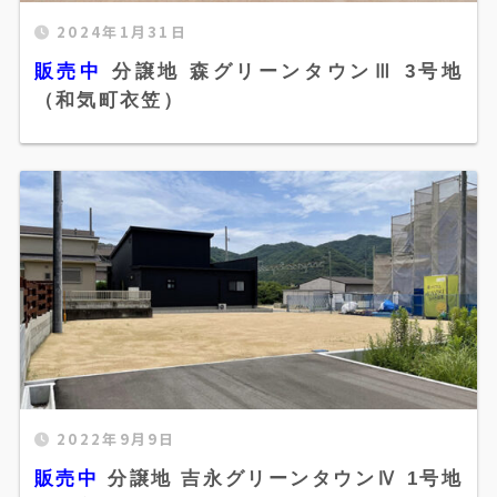
2024年1月31日
販売中 分譲地 森グリーンタウンⅢ 3号地（和気
販売中
分譲地 森グリーンタウンⅢ 3号地
町衣笠）" width="520" height="300" />
（和気町衣笠）
2022年9月9日
販売中 分譲地 吉永グリーンタウンⅣ 1号地（吉
販売中
分譲地 吉永グリーンタウンⅣ 1号地
永町）駅から徒歩1分" width="520"