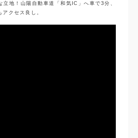
な立地！山陽自動車道「和気IC」へ車で3分、
もアクセス良し。