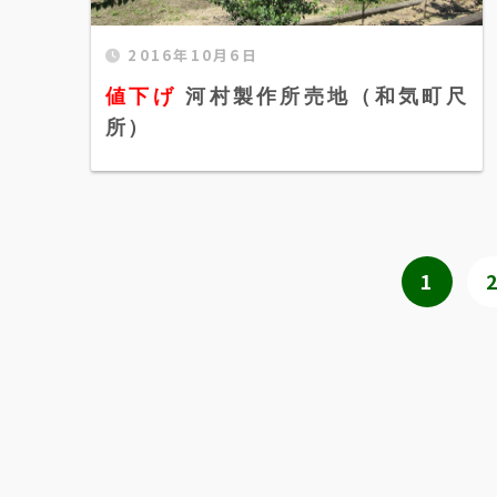
値下げ 河村製作所売地（和気町尺所）"
2016年10月6日
width="520" height="300" />
値下げ
河村製作所売地（和気町尺
所）
1