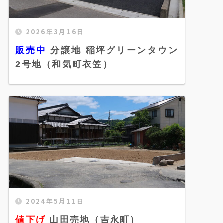
2026年3月16日
販売中 分譲地 稲坪グリーンタウン 2号地
（和気町衣笠）" width="520"
販売中
分譲地 稲坪グリーンタウン
height="300" />
2号地（和気町衣笠）
2024年5月11日
値下げ 山田売地（吉永町）" width="520"
height="300" />
値下げ
山田売地（吉永町）