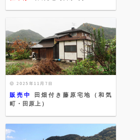
2025年11月7日
販売中 田畑付き藤原宅地（和気町・田原
上）" width="520" height="300" />
販売中
田畑付き藤原宅地（和気
町・田原上）