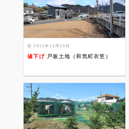
2022年12月25日
値下げ 戸板土地（和気町衣笠）"
width="520" height="300" />
値下げ
戸板土地（和気町衣笠）