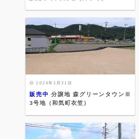
2024年1月31日
販売中 分譲地 森グリーンタウンⅢ 3号地
（和気町衣笠）" width="520"
販売中
分譲地 森グリーンタウンⅢ
height="300" />
3号地（和気町衣笠）