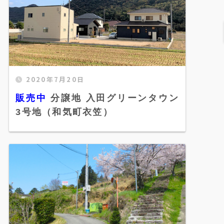
2020年7月20日
販売中 分譲地 入田グリーンタウン 3号地
（和気町衣笠）" width="520"
販売中
分譲地 入田グリーンタウン
height="300" />
3号地（和気町衣笠）