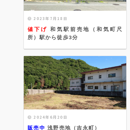
2023年7月18日
値下げ 和気駅前売地（和気町尺所）駅か
ら徒歩3分" width="520" height="300"
値下げ
和気駅前売地（和気町尺
/>
所）駅から徒歩3分
2024年6月20日
販売中 浅野売地（吉永町）" width="520"
height="300" />
販売中
浅野売地（吉永町）