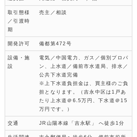
取引態様
売主／相談
／引渡時
期
開発許可
備都第472号
設備・施
電気／中国電力、ガス／個別プロパ
設
ン、上水道／備前市水道局、排水／
公共下水道完備
※上下水道負担金は、買主様のご負
担となります。（吉永中区は1戸あ
たり上水道＠6.5万円、下水道＠15
万円です。）
交通
JR山陽本線「吉永駅」 へ徒歩1分