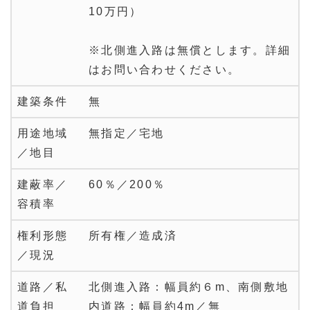
10万円）
※北側進入路は無償とします。詳細
はお問い合わせください。
建築条件
無
用途地域
無指定／宅地
／地目
建蔽率／
60％／200％
容積率
権利形態
所有権／造成済
／現況
道路／私
北側進入路：幅員約６m、南側敷地
道負担
内道路：幅員約4m／無