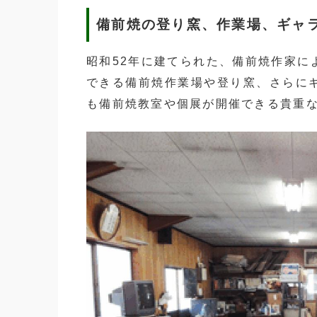
備前焼の登り窯、作業場、ギャ
昭和52年に建てられた、備前焼作家に
できる備前焼作業場や登り窯、さらに
も備前焼教室や個展が開催できる貴重