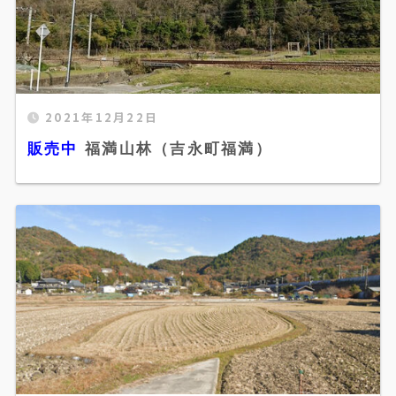
2021年12月22日
販売中 福満山林（吉永町福満）" width="520"
販売中
福満山林（吉永町福満）
height="300" />