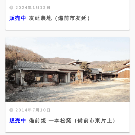
2024年1月18日
販売中 友延農地（備前市友延）" width="520"
販売中
友延農地（備前市友延）
height="300" />
販売中 備前焼 一本松窯（備前市東片上）"
2014年7月10日
width="520" height="300" />
販売中
備前焼 一本松窯（備前市東片上）