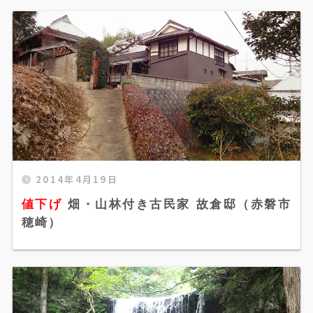
値下げ 畑・山林付き古民家 故倉邸（赤磐市穂
2014年4月19日
崎）" width="520" height="300" />
値下げ
畑・山林付き古民家 故倉邸（赤磐市
穂崎）