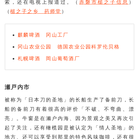
索，还在电视上报道过。（
赤磐市槌之子信息
）
（
槌之子之乡 药师堂
）
麒麟啤酒 冈山工厂
冈山农业公园 德国农业公园科罗伦贝格
札幌啤酒 岡山葡萄酒厂
瀬戸内市
被称为「日本刀的圣地」的长船生产了备前刀，长
船的备前刀有着很高的评价「不破、不弯曲、漂
亮」。牛窗是在濑户内海、因为景观之美又再次引
起了关注，还有橄榄园是被认定为「情人圣地」的
地方、还可以享受到那里的特色风味咖啡，还有很