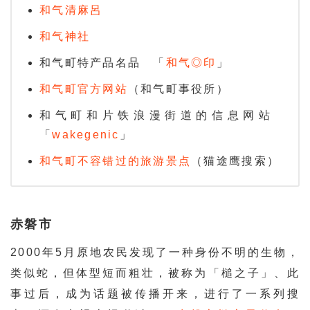
和气清麻呂
和气神社
和气町特产品名品 「
和气◎印
」
和气町官方网站
（和气町事役所）
和气町和片铁浪漫街道的信息网站
「
wakegenic
」
和气町不容错过的旅游景点
（猫途鹰搜索）
赤磐市
2000年5月原地农民发现了一种身份不明的生物，
类似蛇，但体型短而粗壮，被称为「槌之子」、此
事过后，成为话题被传播开来，进行了一系列搜