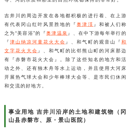
吉井川的周边开发在各地都积极的进行着、在上游
有代表冈山红叶风景胜地的『
奥津渓
』和被人们称
之为“美容浴”的『
奥津温泉
』、在中下游每年举行的
『
津山纳凉河童花火大会
』、和气町的观音山『
和
文字花火大会
』、和气町的比邻熊山町的河床那边
有『赤磐市花火大会』。除了这些知名的地方和活
动之外、还有独木舟等水上运动，并且使用大河床
开展热气球大会和少年棒球大会等、是市民们休闲
和交流的好地方。
事业用地 吉井川沿岸的土地和建筑物（冈
山县赤磐市、原・景山医院）