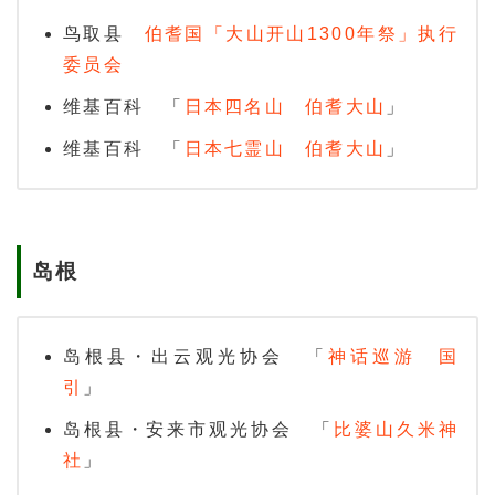
鸟取县
伯耆国「大山开山1300年祭」执行
委员会
维基百科 「
日本四名山 伯耆大山
」
维基百科 「
日本七霊山 伯耆大山
」
岛根
岛根县・出云观光协会 「
神话巡游 国
引
」
岛根县・安来市观光协会 「
比婆山久米神
社
」