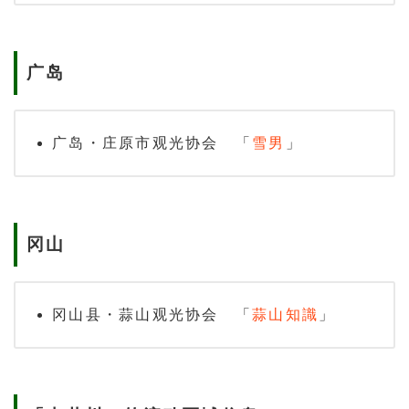
广岛
广岛・庄原市观光协会 「
雪男
」
冈山
冈山县・蒜山观光协会 「
蒜山知識
」