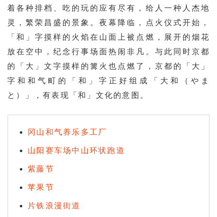
着各种排档、吃的玩的应有尽有，给人一种人杰地
灵，繁荣昌盛的景象。夜幕降临，点火仪式开始，
「和」字摸样的火焰在山面上被点燃，展开的烟花
放在空中，纪念行事场面热闹非凡。与此同时京都
的「大」文字摸样的篝火也点燃了，京都的「大」
字和和气町的「和」字正好组成「大和（やま
と）」，有表现「和」文化的意图。
冈山和气养乐多工厂
山阳赛车场中山环状跑道
紫藤节
苹果节
片铁浪漫街道