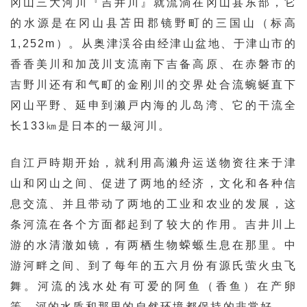
冈山三大河川『吉井川』就流淌在冈山县东部，它
的水源是在冈山县苫田郡镜野町的三国山（标高
1,252m）。从奥津渓谷由经津山盆地、于津山市的
香香美川和加茂川支流南下吉备高原、在赤磐市的
吉野川还有和气町的金刚川的交界处合流蜿蜒直下
冈山平野、延申到濑戸内海的儿岛湾、它的干流全
长133㎞是日本的一級河川。
自江戸時期开始，就利用高濑舟运送物资往来于津
山和冈山之间、促进了两地的经济，文化和各种信
息交流、并且带动了两地的工业和农业的发展，这
条河流在各个方面都起到了较大的作用。吉井川上
游的水清澈如镜，有两栖生物蝾螈生息在那里。中
游河畔之间、到了每年的五六月份有源氏萤火虫飞
舞。河流的浅水处有可爱的阿鱼（香鱼）在产卵
等、河的水质和那里的自然环境都保持的非常好。