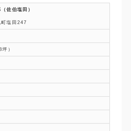
邸（佐伯塩田）
町塩田247
48坪）