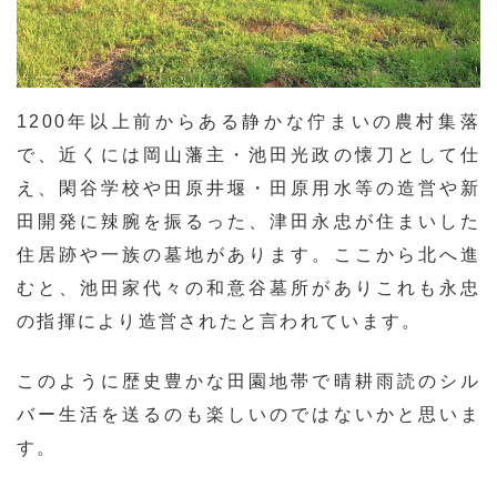
1200年以上前からある静かな佇まいの農村集落
で、近くには岡山藩主・池田光政の懐刀として仕
え、閑谷学校や田原井堰・田原用水等の造営や新
田開発に辣腕を振るった、津田永忠が住まいした
住居跡や一族の墓地があります。ここから北へ進
むと、池田家代々の和意谷墓所がありこれも永忠
の指揮により造営されたと言われています。
このように歴史豊かな田園地帯で晴耕雨読のシル
バー生活を送るのも楽しいのではないかと思いま
す。