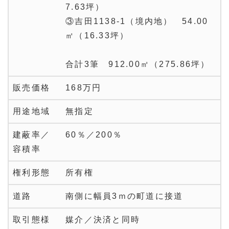
7.63坪）
③吉田1138‐1（境内地） 54.00
㎡（16.33坪）
合計3筆 912.00㎡（275.86坪）
販売価格
168万円
用途地域
無指定
建蔽率／
60％／200％
容積率
権利形態
所有権
道路
南側に幅員3ｍの町道に接道
取引態様
媒介／決済と同時