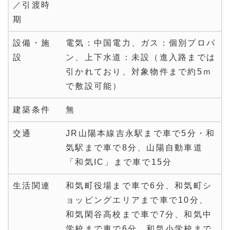
／引渡時
期
設備・施
電気：中国電力、ガス：個別プロパ
設
ン、上下水道：未設（進入路までは
引かれており、対象物件まで約5ｍ
で敷設可能）
建築条件
無
交通
JR山陽本線吉永駅まで車で5分・和
気駅まで車で8分、山陽自動車道
「和気IC」まで車で15分
生活関連
和気町役場まで車で6分、和気町シ
ョッピングエリアまで車で10分、
和気閑谷高校まで車で7分、和気中
学校まで車で6分、和気小学校まで