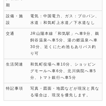
期
設備・施
電気：中国電力、ガス：プロパン、
設
水道：和気町上水道／下水道なし
交通
JR山陽本線「和気駅」へ車9分、鵜
飼谷温泉へ車5分、湯の郷温泉へ車
30分、近くにため池もありバス釣
り可
生活関連
和気町役場へ車10分、ショッピン
グモールへ車6分、北川病院へ車5
分、トマト銀行へ車5分
特記事項
写真・図面・地図などが現況と異な
る場合は、現況を優先します。