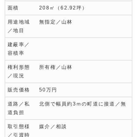
面積
208㎡（62.92坪）
用途地域
無指定／山林
／地目
建蔽率／
容積率
権利形態
所有権／山林
／現況
販売価格
50万円
道路／私
北側で幅員約3ｍの町道に接道／無
道負担
取引態様
媒介／相談
／引渡時