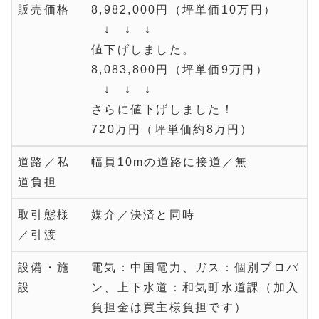
販売価格
8,982,000円（坪単価10万円）
↓ ↓ ↓
値下げしました。
8,083,800円（坪単価9万円）
↓ ↓ ↓
さらに値下げしました！
720万円（坪単価約8万円）
道路／私
幅員10mの道路に接道／無
道負担
取引態様
媒介／決済と同時
／引渡
設備・施
電気：中国電力、ガス：個別プロパ
設
ン、上下水道：和気町水道課（加入
負担金は買主様負担です）