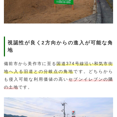
視認性が良く2方向からの進入が可能な角
地
備前市から美作市に至る
国道374号線沿い和気市街
地へ入る旧道との分岐点の角地
です。どちらから
も侵入可能な利用価値の高い
セブンイレブンの隣
の土地
です。