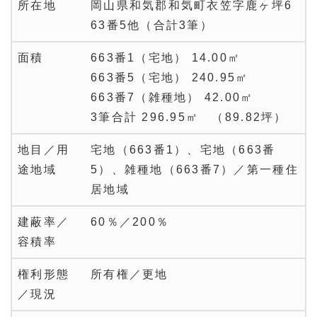
所在地
岡山県和気郡和気町衣笠字鹿ヶ坪6
63番5他（合計3筆）
面積
663番1（宅地） 14.00㎡
663番5（宅地） 240.95㎡
663番7（雑種地） 42.00㎡
3筆合計 296.95㎡ （89.82坪）
地目／用
宅地（663番1）、宅地（663番
途地域
5）、雑種地（663番7）／第一種住
居地域
建蔽率／
60％／200％
容積率
権利形態
所有権／更地
／現況